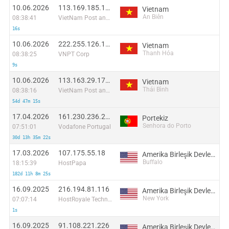
10.06.2026
113.169.185.163:38939
Vietnam
An Biên
08:38:41
VietNam Post and Telecom Corporation
16s
10.06.2026
222.255.126.136:34093
Vietnam
Thanh Hóa
08:38:25
VNPT Corp
9s
10.06.2026
113.163.29.178:49630
Vietnam
Thái Bình
08:38:16
VietNam Post and Telecom Corporation
54d 47m 15s
17.04.2026
161.230.236.208
Portekiz
Senhora do Porto
07:51:01
Vodafone Portugal
30d 13h 35m 22s
17.03.2026
107.175.55.18
Amerika Birleşik Devletleri
Buffalo
18:15:39
HostPapa
182d 11h 8m 25s
16.09.2025
216.194.81.116
Amerika Birleşik Devletleri
New York
07:07:14
HostRoyale Technologies Pvt Ltd
1s
16.09.2025
91.108.221.226
Amerika Birleşik Devletleri