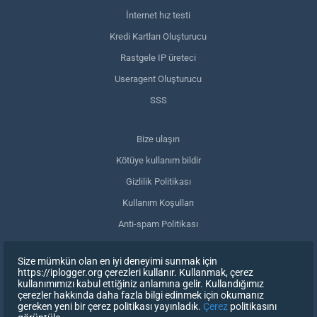
İnternet hız testi
Kredi Kartları Oluşturucu
Rastgele IP üreteci
Useragent Oluşturucu
SSS
Bize ulaşın
Kötüye kullanım bildir
Gizlilik Politikası
Kullanım Koşulları
Anti-spam Politikası
GDPR Uyumluluğu
Size mümkün olan en iyi deneyimi sunmak için
Verilerimi sil
https://iplogger.org çerezleri kullanır. Kullanmak, çerez
kullanımımızı kabul ettiğiniz anlamına gelir. Kullandığımız
Onayınızı geri çekin
çerezler hakkında daha fazla bilgi edinmek için okumanız
gereken yeni bir çerez politikası yayınladık.
Çerez
politikasını