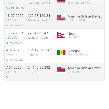
Washington D.C.
07:07:13
SIA "Singularity Telecom"
64d 19h 51m 23s
13.07.2025
172.58.120.241
Amerika Birleşik Devletleri
East Lansing
11:15:50
T-Mobile USA, Inc.
1d 13h 52m 58s
11.07.2025
27.34.73.247
Nepal
Hetauda
21:22:52
WorldLink Communications
2d 4h 28m 36s
9.07.2025
154.125.25.165
Senegal
Mermoz Boabab
16:54:16
Sonatel
1d 19h 25m 43s
7.07.2025
24.148.80.232
Amerika Birleşik Devletleri
Chicago
21:28:33
RCN
0s