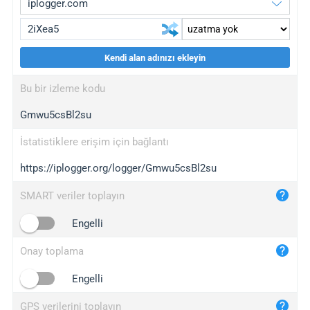
Kendi alan adınızı ekleyin
iplogger.org
upgrade
Bu bir izleme kodu
wl.gl
upgrade
Gmwu5csBl2su
ed.tc
upgrade
bc.ax
upgrade
İstatistiklere erişim için bağlantı
https://iplogger.org/logger/Gmwu5csBl2su
iplogger.com
maper.info
SMART veriler toplayın
iplogger.co
Engelli
2no.co
Onay toplama
yip.su
iplogger.info
Engelli
iplog.co
GPS verilerini toplayın