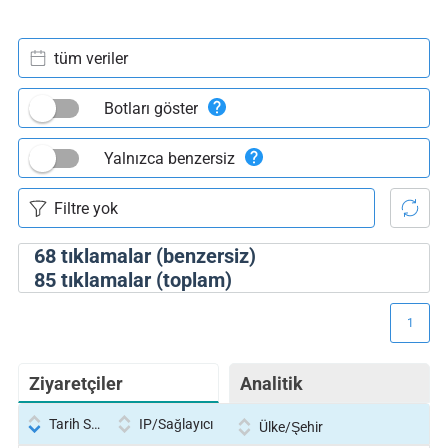
tüm veriler
Botları göster
Yalnızca benzersiz
68
tıklamalar (benzersiz)
85
tıklamalar (toplam)
1
Ziyaretçiler
Analitik
Tarih Saati
IP/Sağlayıcı
Ülke/Şehir