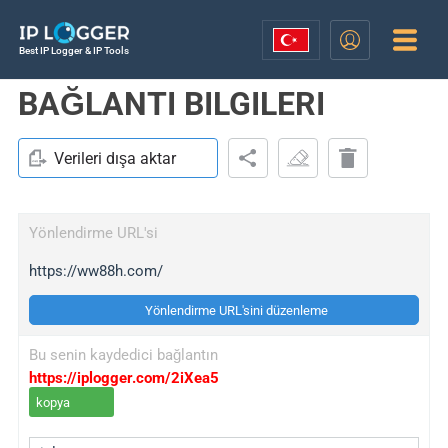
Best IP Logger & IP Tools
BAĞLANTI BILGILERI
Verileri dışa aktar
Yönlendirme URL'si
https://ww88h.com/
Yönlendirme URL'sini düzenleme
Bu senin kaydedici bağlantın
https://iplogger.com/2iXea5
kopya