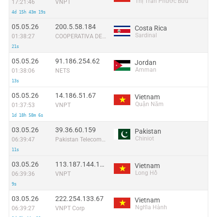
Thị Trấn Phước Bửu
17:21:46
VNPT
4d 15h 43m 19s
05.05.26
200.5.58.184
Costa Rica
Sardinal
01:38:27
COOPERATIVA DE ELECTRIFICACIÓN RURAL DE GUANACASTE R.L.
21s
05.05.26
91.186.254.62
Jordan
Amman
01:38:06
NETS
13s
05.05.26
14.186.51.67
Vietnam
Quận Năm
01:37:53
VNPT
1d 18h 58m 6s
03.05.26
39.36.60.159
Pakistan
Chiniot
06:39:47
Pakistan Telecommuication company limited
11s
03.05.26
113.187.144.194
Vietnam
Long Hồ
06:39:36
VNPT
9s
03.05.26
222.254.133.67
Vietnam
Nghĩa Hành
06:39:27
VNPT Corp