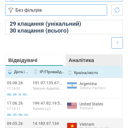
29
клацання (унікальний)
30
клацання (всього)
1
Відвідувачі
Аналітика
Дата і час
IP/Провайдер
Країна/місто
05.08.26
191.97.135.67:44638
Argentina
General Pacheco
11:16:01
Telecom Argentina S.A
48d 18h 3m 50s
17.06.26
199.47.82.19:55548
United States
Portland
17:12:11
Turnitin LLC
38d 23h 50m 25s
09.05.26
14.183.97.134
Vietnam