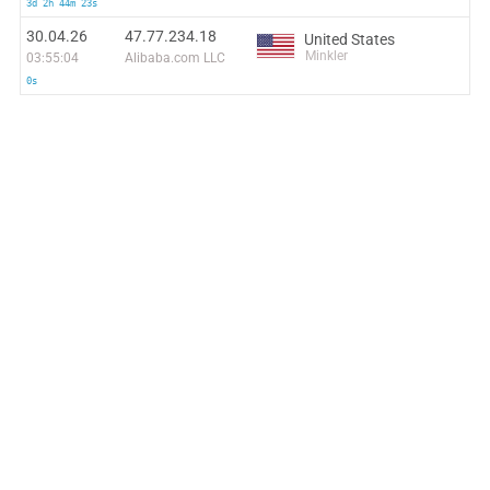
3d 2h 44m 23s
30.04.26
47.77.234.18
United States
Minkler
03:55:04
Alibaba.com LLC
0s