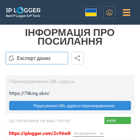
Best IP Logger & IP Tools
ІНФОРМАЦІЯ ПРО
ПОСИЛАННЯ
Експорт даних
Перенаправлення URL-адреси
https://79king.skin/
Редагування URL-адреси перенаправлення
Це посилання на ваш логгер
копія
https://iplogger.com/2v96w8