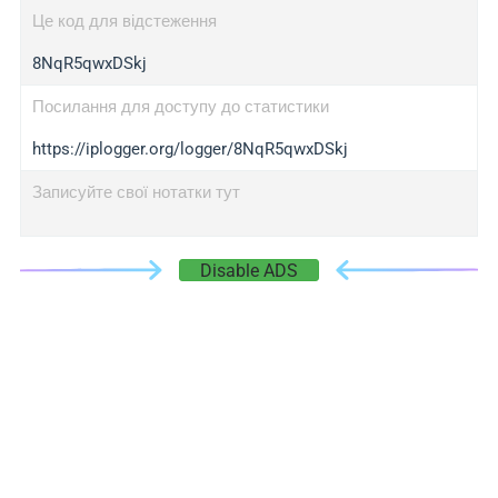
Це код для відстеження
8NqR5qwxDSkj
Посилання для доступу до статистики
https://iplogger.org/logger/8NqR5qwxDSkj
Записуйте свої нотатки тут
Disable ADS