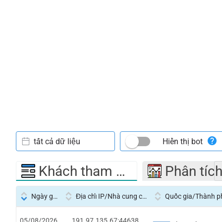
tất cả dữ liệu
Hiển thị bot
Khách tham quan
Phân tíc
Ngày giờ
Địa chỉ IP/Nhà cung cấp dịch vụ
Quốc gia/Thành p
05/08/2026
191.97.135.67:44638