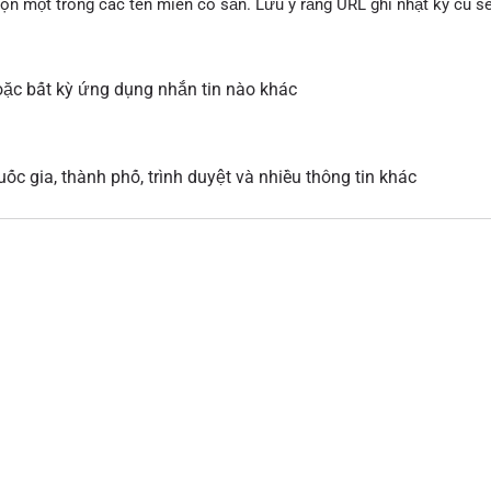
họn một trong các tên miền có sẵn. Lưu ý rằng URL ghi nhật ký cũ 
ặc bất kỳ ứng dụng nhắn tin nào khác
ốc gia, thành phố, trình duyệt và nhiều thông tin khác