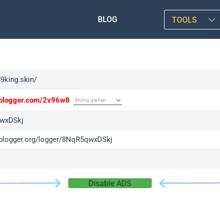
BLOG
TOOLS
79king.skin/
/iplogger.com/2v96w8
wxDSkj
/iplogger.org/logger/8NqR5qwxDSkj
Disable ADS