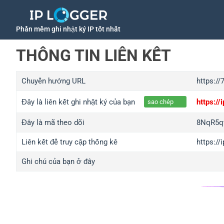
Phần mềm ghi nhật ký IP tốt nhất
THÔNG TIN LIÊN KẾT
Chuyển hướng URL
https://
Đây là liên kết ghi nhật ký của bạn
https:/
sao chép
Đây là mã theo dõi
8NqR5q
Liên kết để truy cập thống kê
https:/
Ghi chú của bạn ở đây