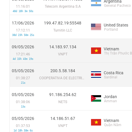
Argentina
General Pacheco
11:16:01
Telecom Argentina S.A
48d 18h 3m 50s
17/06/2026
199.47.82.19:55548
United States
Portland
17:12:11
Turnitin LLC
38d 23h 50m 25s
09/05/2026
14.183.97.134
Vietnam
Thị Trấn Phước 
17:21:46
VNPT
4d 15h 43m 19s
05/05/2026
200.5.58.184
Costa Rica
Sardinal
01:38:27
COOPERATIVA DE ELECTRIFICACIÓN RURAL DE GUANACASTE R.L.
21s
05/05/2026
91.186.254.62
Jordan
Amman
01:38:06
NETS
13s
05/05/2026
14.186.51.67
Vietnam
Quận Năm
01:37:53
VNPT
1d 18h 58m 6s