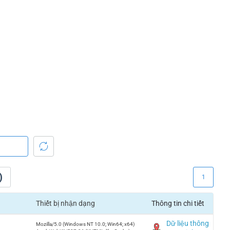
)
1
Thiết bị nhận dạng
Thông tin chi tiết
Dữ liệu thông
Mozilla/5.0 (Windows NT 10.0; Win64; x64)