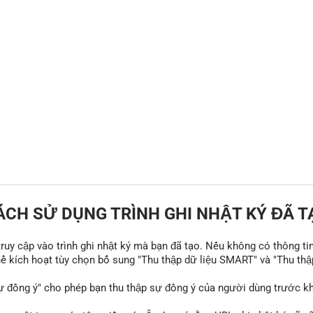
ÁCH SỬ DỤNG TRÌNH GHI NHẬT KÝ ĐÃ T
 truy cập vào trình ghi nhật ký mà bạn đã tạo. Nếu không có thông ti
thể kích hoạt tùy chọn bổ sung "Thu thập dữ liệu SMART" và "Thu thậ
ự đồng ý" cho phép bạn thu thập sự đồng ý của người dùng trước khi