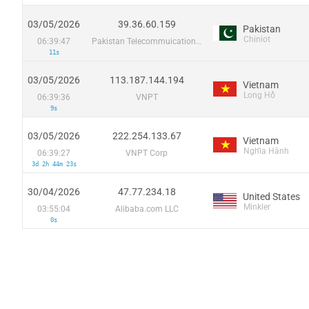
03/05/2026
39.36.60.159
Pakistan
Chiniot
06:39:47
Pakistan Telecommuication company limited
11s
03/05/2026
113.187.144.194
Vietnam
Long Hồ
06:39:36
VNPT
9s
03/05/2026
222.254.133.67
Vietnam
Nghĩa Hành
06:39:27
VNPT Corp
3d 2h 44m 23s
30/04/2026
47.77.234.18
United States
Minkler
03:55:04
Alibaba.com LLC
0s