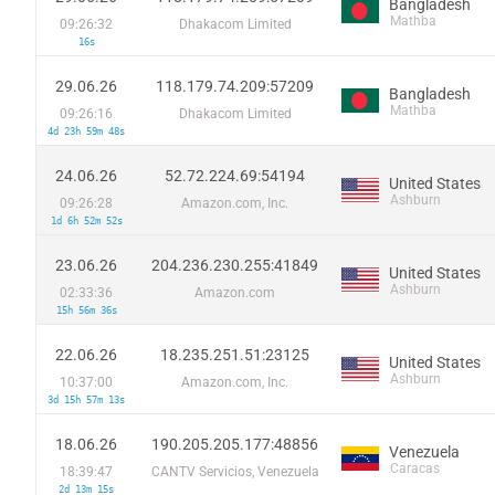
Bangladesh
Mathba
09:26:32
Dhakacom Limited
16s
29.06.26
118.179.74.209:57209
Bangladesh
Mathba
09:26:16
Dhakacom Limited
4d 23h 59m 48s
24.06.26
52.72.224.69:54194
United States
Ashburn
09:26:28
Amazon.com, Inc.
1d 6h 52m 52s
23.06.26
204.236.230.255:41849
United States
Ashburn
02:33:36
Amazon.com
15h 56m 36s
22.06.26
18.235.251.51:23125
United States
Ashburn
10:37:00
Amazon.com, Inc.
3d 15h 57m 13s
18.06.26
190.205.205.177:48856
Venezuela
Caracas
18:39:47
CANTV Servicios, Venezuela
2d 13m 15s