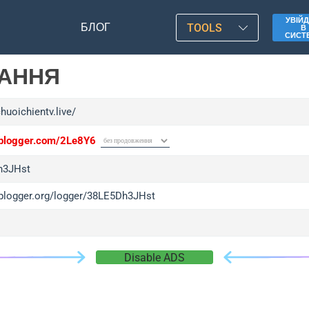
УВІЙД
БЛОГ
TOOLS
В
СИСТ
ЛАННЯ
chuoichientv.live/
/iplogger.com/2Le8Y6
h3JHst
/iplogger.org/logger/38LE5Dh3JHst
Disable ADS