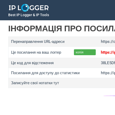
Best IP Logger & IP Tools
ІНФОРМАЦІЯ ПРО ПОСИ
Перенаправлення URL-адреси
https://
Це посилання на ваш логгер
https:/
копія
Це код для відстеження
38LE5D
Посилання для доступу до статистики
https:/
Записуйте свої нотатки тут