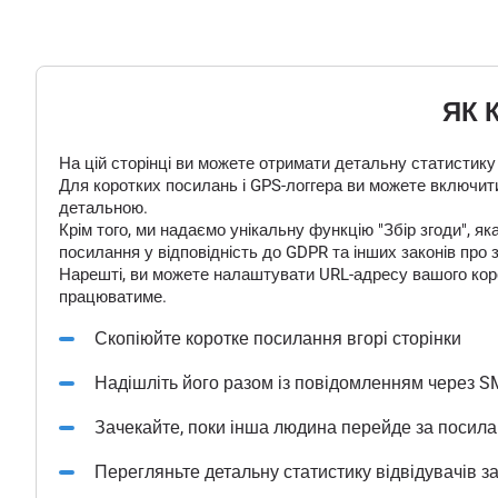
ЯК 
На цій сторінці ви можете отримати детальну статистику
Для коротких посилань і GPS-логгера ви можете включити
детальною.
Крім того, ми надаємо унікальну функцію "Збір згоди", 
посилання у відповідність до GDPR та інших законів про 
Нарешті, ви можете налаштувати URL-адресу вашого корот
працюватиме.
Скопіюйте коротке посилання вгорі сторінки
Надішліть його разом із повідомленням через S
Зачекайте, поки інша людина перейде за посил
Перегляньте детальну статистику відвідувачів з