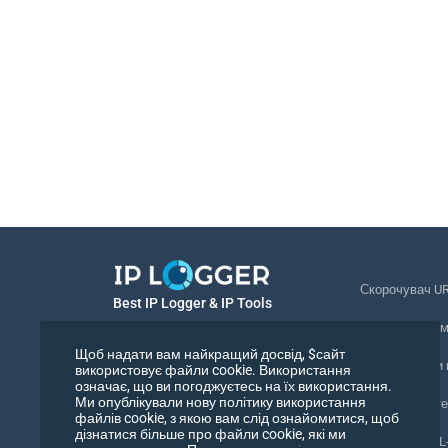
Скорочувач U
Best IP Logger & IP Tools
Відстеження 
Українська
Щоб надати вам найкращий досвід, $сайт
Відстежувати
використовує файли cookie. Використання
означає, що ви погоджуєтесь на їх використання.
Українська
Ми опублікували нову політику використання
Піксель відст
файлів cookie, з якою вам слід ознайомитися, щоб
дізнатися більше про файли cookie, які ми
Перевірка URL