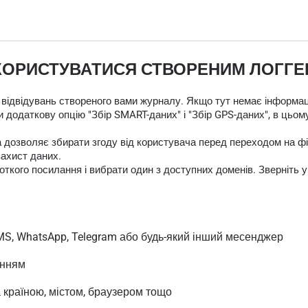
КОРИСТУВАТИСЯ СТВОРЕНИМ ЛОГГ
 відвідувань створеного вами журналу. Якщо тут немає інформаці
 додаткову опцію "Збір SMART-даних" і "Збір GPS-даних", в цьом
яка дозволяє збирати згоду від користувача перед переходом на
захист даних.
кого посилання і вибрати один з доступних доменів. Зверніть у
MS, WhatsApp, Telegram або будь-який інший месенджер
анням
а країною, містом, браузером тощо