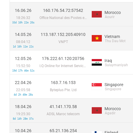
16.06.26
160.176.54.72:57542
Morocco
Aourir
18:26:32
Office National des Postes et Telecommunications ONPT (Maroc Telecom) / IAM
33d 10h 22m 20s
14.05.26
113.187.152.205:40910
Vietnam
Thu Dau Mot
08:04:12
VNPT
1d 16h 11m 22s
12.05.26
176.222.61.120:20756
Iraq
Sulaymaniyah
15:52:50
I.Q Online for Internet Services and Communications LLC
19d 17h 46m 52s
22.04.26
163.7.16.153
Singapore
Singapore
22:05:58
Byteplus Pte. Ltd
4d 2h 40m 28s
18.04.26
41.141.170.58
Morocco
Agadir
19:25:30
ADSL Maroc telecom
8d 14h 28m 37s
10.04.26
65.21.136.254
Finland