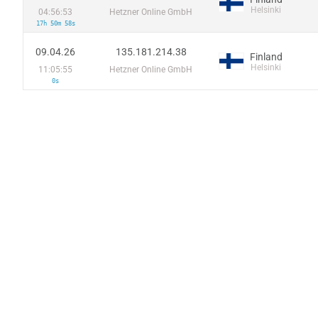
Helsinki
04:56:53
Hetzner Online GmbH
17h 50m 58s
09.04.26
135.181.214.38
Finland
Helsinki
11:05:55
Hetzner Online GmbH
0s