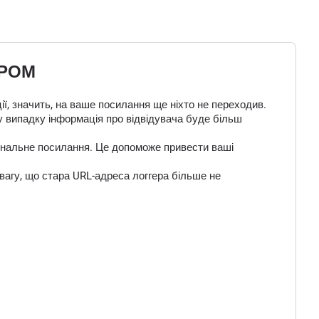
ЕРОМ
ї, значить, на ваше посилання ще ніхто не переходив.
у випадку інформація про відвідувача буде більш
 фінальне посилання. Це допоможе привести ваші
вагу, що стара URL-адреса логгера більше не