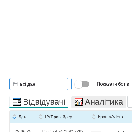
всі дані
Показати ботів
Відвідувачі
Аналітика
Дата і час
IP/Провайдер
Країна/місто
29.06.26
118.179.74.209:57209