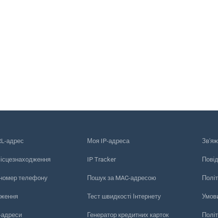
RL-адрес
Моя IP-адреса
Зв'яж
місцезнаходження
IP Tracker
Пові
 номер телефону
Пошук за MAC-адресою
Політ
еження
Тест швидкості Інтернету
Умов
-адреси
Генератор кредитних карток
Політ