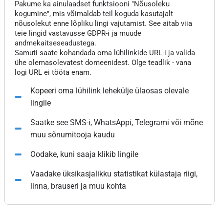
Pakume ka ainulaadset funktsiooni "Nõusoleku
kogumine", mis võimaldab teil koguda kasutajalt
nõusolekut enne lõpliku lingi vajutamist. See aitab viia
teie lingid vastavusse GDPR-i ja muude
andmekaitseseadustega.
Samuti saate kohandada oma lühilinkide URL-i ja valida
ühe olemasolevatest domeenidest. Olge teadlik - vana
logi URL ei tööta enam.
Kopeeri oma lühilink lehekülje ülaosas olevale
lingile
Saatke see SMS-i, WhatsAppi, Telegrami või mõne
muu sõnumitooja kaudu
Oodake, kuni saaja klikib lingile
Vaadake üksikasjalikku statistikat külastaja riigi,
linna, brauseri ja muu kohta