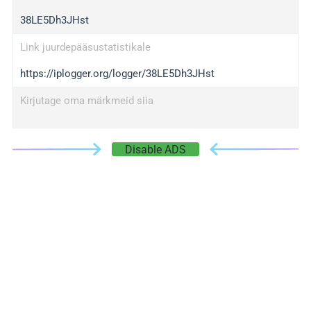
38LE5Dh3JHst
Link juurdepääsustatistikale
https://iplogger.org/logger/38LE5Dh3JHst
Kirjutage oma märkmeid siia
Disable ADS