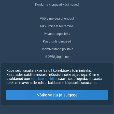
Korduma kippuvad küsimused
Võtke meiega ühendust
Rikkumisest teatamine
Privaatsuspoliitika
Kasutustingimused
Spamivastane poliitika
GDPRi järgimine
Kustuta oma andmed
Küpsiseid kasutatakse [saidi] korrektseks toimimiseks.
Nõusoleku tagasivõtmine
Kasutades saidi teenuseid, nõustute selle asjaoluga. Oleme
avaldanud uue
küpsiste poliitika
, saate seda lugeda, et saada
rohkem teavet selle kohta, kuidas me küpsiseid kasutame.
REGISTREERIMINE
Võtke vastu ja sulgege
X
LOGI SISSE