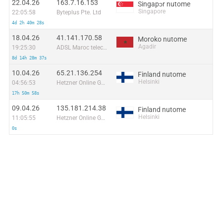
22.04.26
163.7.16.153
Singapɔr nutome
Singapore
22:05:58
Byteplus Pte. Ltd
4d 2h 40m 28s
18.04.26
41.141.170.58
Moroko nutome
Agadir
19:25:30
ADSL Maroc telecom
8d 14h 28m 37s
10.04.26
65.21.136.254
Finland nutome
Helsinki
04:56:53
Hetzner Online GmbH
17h 50m 58s
09.04.26
135.181.214.38
Finland nutome
Helsinki
11:05:55
Hetzner Online GmbH
0s