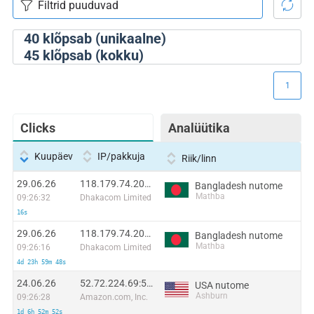
40
klõpsab (unikaalne)
45
klõpsab (kokku)
1
Clicks
Analüütika
Kuupäev
IP/pakkuja
Riik/linn
29.06.26
118.179.74.209:57209
Bangladesh nutome
Mathba
09:26:32
Dhakacom Limited
16s
29.06.26
118.179.74.209:57209
Bangladesh nutome
Mathba
09:26:16
Dhakacom Limited
4d 23h 59m 48s
24.06.26
52.72.224.69:54194
USA nutome
Ashburn
09:26:28
Amazon.com, Inc.
1d 6h 52m 52s