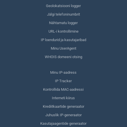
Geolokatsiooni logger
Jälgi telefoninumbrit
Nähtamatu logger
URL-i kontrollimine
IP loendurid ja kasutajaribad
Minu UserAgent
WHOIS domeeni otsing
Minu IP-aadress
IP Tracker
Kontrollida MAC-aadressi
Interneti kiirus
Krediitkaartide generaator
Juhuslik IP-generaator
Kasutajaagentide generaator