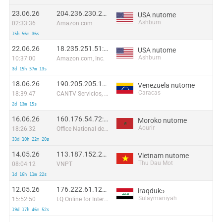
23.06.26
204.236.230.255:41849
USA nutome
Ashburn
02:33:36
Amazon.com
15h 56m 36s
22.06.26
18.235.251.51:23125
USA nutome
Ashburn
10:37:00
Amazon.com, Inc.
3d 15h 57m 13s
18.06.26
190.205.205.177:48856
Venezuela nutome
Caracas
18:39:47
CANTV Servicios, Venezuela
2d 13m 15s
16.06.26
160.176.54.72:57542
Moroko nutome
Aourir
18:26:32
Office National des Postes et Telecommunications ONPT (Maroc Telecom) / IAM
33d 10h 22m 20s
14.05.26
113.187.152.205:40910
Vietnam nutome
Thu Dau Mot
08:04:12
VNPT
1d 16h 11m 22s
12.05.26
176.222.61.120:20756
iraqdukɔ
Sulaymaniyah
15:52:50
I.Q Online for Internet Services and Communications LLC
19d 17h 46m 52s