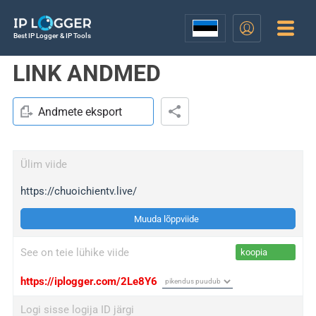
Best IP Logger & IP Tools
LINK ANDMED
Andmete eksport
Ülim viide
https://chuoichientv.live/
Muuda lõppviide
See on teie lühike viide
koopia
https://iplogger.com/2Le8Y6
Logi sisse logija ID järgi