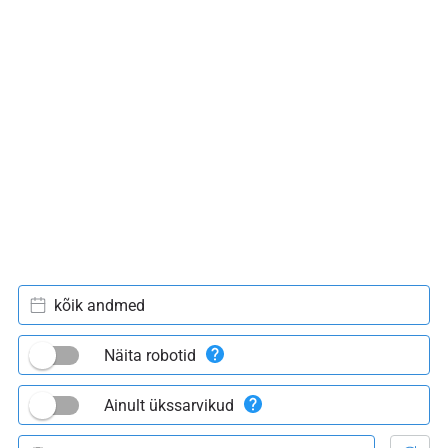
kõik andmed
Näita robotid
Ainult ükssarvikud