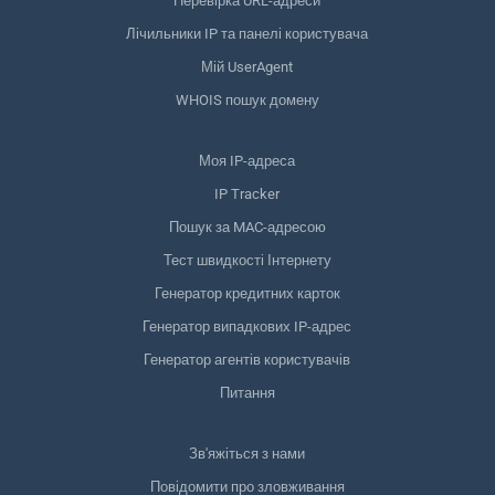
Перевірка URL-адреси
Лічильники IP та панелі користувача
Мій UserAgent
WHOIS пошук домену
Моя IP-адреса
IP Tracker
Пошук за MAC-адресою
Тест швидкості Інтернету
Генератор кредитних карток
Генератор випадкових IP-адрес
Генератор агентів користувачів
Питання
Зв'яжіться з нами
Повідомити про зловживання