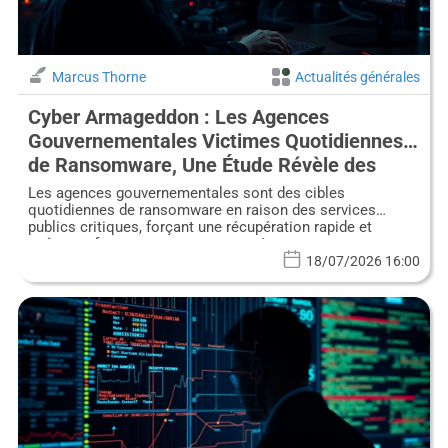
Marcus Thorne
Actualités générales
Cyber Armageddon : Les Agences
Gouvernementales Victimes Quotidiennes
de Ransomware, Une Étude Révèle des
Vulnérabilités Critiques
Les agences gouvernementales sont des cibles
quotidiennes de ransomware en raison des services
publics critiques, forçant une récupération rapide et
coûteuse face aux menaces avancées.
18/07/2026 16:00