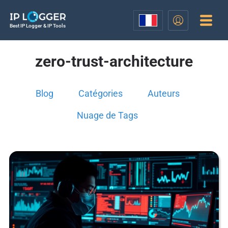
Best IP Logger & IP Tools
zero-trust-architecture
Blog
Catégories
Auteurs
Nuage de Tags