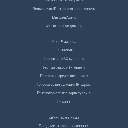
Перевірка URL-адреси
Лічильники IP та панелі користувача
Мій UserAgent
WHOIS пошук домену
Моя IP-адреса
IP Tracker
Пошук за MAC-адресою
Тест швидкості Інтернету
Генератор кредитних карток
Генератор випадкових IP-адрес
Генератор агентів користувачів
Питання
Зв'яжіться з нами
Повідомити про зловживання