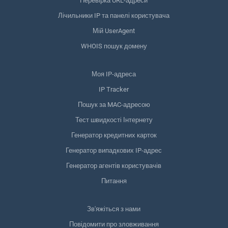
Перевірка URL-адреси
Лічильники IP та панелі користувача
Мій UserAgent
WHOIS пошук домену
Моя IP-адреса
IP Tracker
Пошук за MAC-адресою
Тест швидкості Інтернету
Генератор кредитних карток
Генератор випадкових IP-адрес
Генератор агентів користувачів
Питання
Зв'яжіться з нами
Повідомити про зловживання