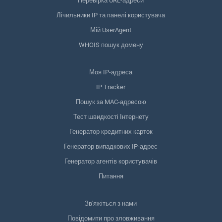
Перевірка URL-адреси
Лічильники IP та панелі користувача
Мій UserAgent
WHOIS пошук домену
Моя IP-адреса
IP Tracker
Пошук за MAC-адресою
Тест швидкості Інтернету
Генератор кредитних карток
Генератор випадкових IP-адрес
Генератор агентів користувачів
Питання
Зв'яжіться з нами
Повідомити про зловживання