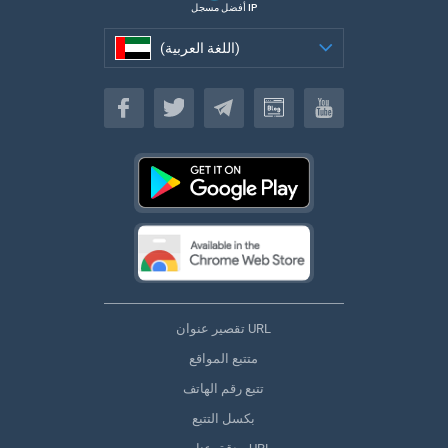
أفضل مسجل IP
(اللغة العربية)
(اللغة العربية)
تقصير عنوان URL
متتبع المواقع
تتبع رقم الهاتف
بكسل التتبع