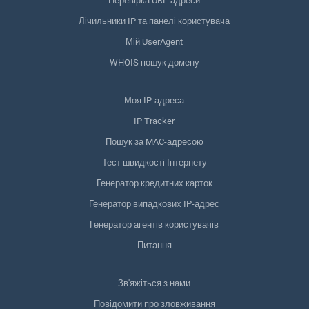
Перевірка URL-адреси
Лічильники IP та панелі користувача
Мій UserAgent
WHOIS пошук домену
Моя IP-адреса
IP Tracker
Пошук за MAC-адресою
Тест швидкості Інтернету
Генератор кредитних карток
Генератор випадкових IP-адрес
Генератор агентів користувачів
Питання
Зв'яжіться з нами
Повідомити про зловживання