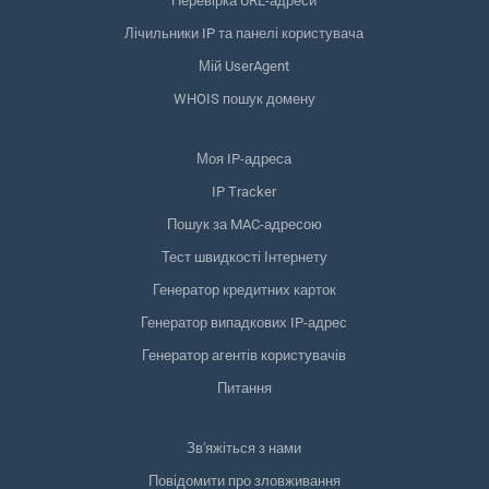
Перевірка URL-адреси
Лічильники IP та панелі користувача
Мій UserAgent
WHOIS пошук домену
Моя IP-адреса
IP Tracker
Пошук за MAC-адресою
Тест швидкості Інтернету
Генератор кредитних карток
Генератор випадкових IP-адрес
Генератор агентів користувачів
Питання
Зв'яжіться з нами
Повідомити про зловживання