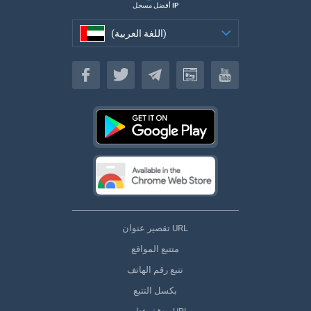
أفضل مسجل IP
(اللغة العربية)
(اللغة العربية)
تقصير عنوان URL
متتبع المواقع
تتبع رقم الهاتف
بكسل التتبع