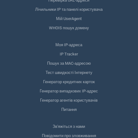
Перевірка URL-адреси
Лічильники IP та панелі користувача
Мій UserAgent
WHOIS пошук домену
Моя IP-адреса
IP Tracker
Пошук за MAC-адресою
Тест швидкості Інтернету
Генератор кредитних карток
Генератор випадкових IP-адрес
Генератор агентів користувачів
Питання
Зв'яжіться з нами
Повідомити про зловживання