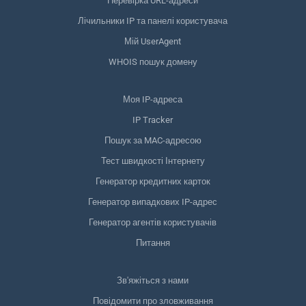
Перевірка URL-адреси
Лічильники IP та панелі користувача
Мій UserAgent
WHOIS пошук домену
Моя IP-адреса
IP Tracker
Пошук за MAC-адресою
Тест швидкості Інтернету
Генератор кредитних карток
Генератор випадкових IP-адрес
Генератор агентів користувачів
Питання
Зв'яжіться з нами
Повідомити про зловживання