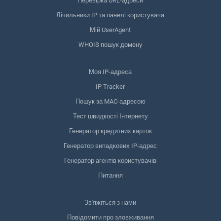
Перевірка URL-адреси
Лічильники IP та панелі користувача
Мій UserAgent
WHOIS пошук домену
Моя IP-адреса
IP Tracker
Пошук за MAC-адресою
Тест швидкості Інтернету
Генератор кредитних карток
Генератор випадкових IP-адрес
Генератор агентів користувачів
Питання
Зв'яжіться з нами
Повідомити про зловживання