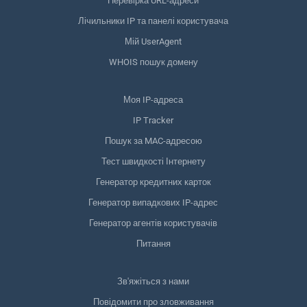
Перевірка URL-адреси
Лічильники IP та панелі користувача
Мій UserAgent
WHOIS пошук домену
Моя IP-адреса
IP Tracker
Пошук за MAC-адресою
Тест швидкості Інтернету
Генератор кредитних карток
Генератор випадкових IP-адрес
Генератор агентів користувачів
Питання
Зв'яжіться з нами
Повідомити про зловживання