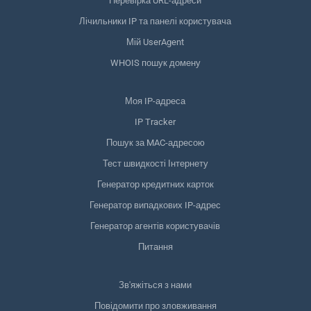
Перевірка URL-адреси
Лічильники IP та панелі користувача
Мій UserAgent
WHOIS пошук домену
Моя IP-адреса
IP Tracker
Пошук за MAC-адресою
Тест швидкості Інтернету
Генератор кредитних карток
Генератор випадкових IP-адрес
Генератор агентів користувачів
Питання
Зв'яжіться з нами
Повідомити про зловживання