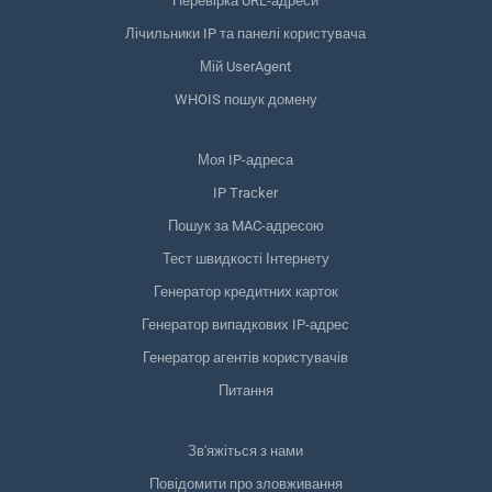
Перевірка URL-адреси
Лічильники IP та панелі користувача
Мій UserAgent
WHOIS пошук домену
Моя IP-адреса
IP Tracker
Пошук за MAC-адресою
Тест швидкості Інтернету
Генератор кредитних карток
Генератор випадкових IP-адрес
Генератор агентів користувачів
Питання
Зв'яжіться з нами
Повідомити про зловживання