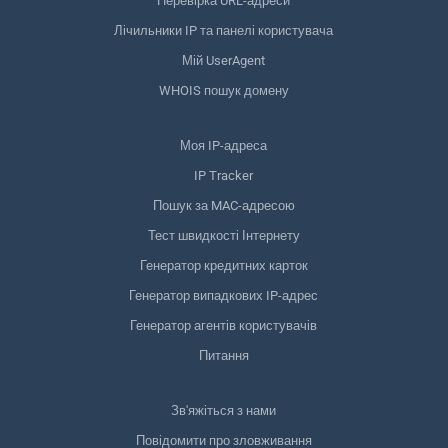
Перевірка URL-адреси
Лічильники IP та панелі користувача
Мій UserAgent
WHOIS пошук домену
Моя IP-адреса
IP Tracker
Пошук за MAC-адресою
Тест швидкості Інтернету
Генератор кредитних карток
Генератор випадкових IP-адрес
Генератор агентів користувачів
Питання
Зв'яжіться з нами
Повідомити про зловживання