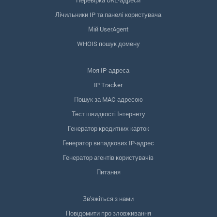
Перевірка URL-адреси
Лічильники IP та панелі користувача
Мій UserAgent
WHOIS пошук домену
Моя IP-адреса
IP Tracker
Пошук за MAC-адресою
Тест швидкості Інтернету
Генератор кредитних карток
Генератор випадкових IP-адрес
Генератор агентів користувачів
Питання
Зв'яжіться з нами
Повідомити про зловживання