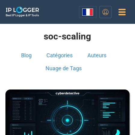
Best IP Logger & IP Tools
soc-scaling
Blog
Catégories
Auteurs
Nuage de Tags