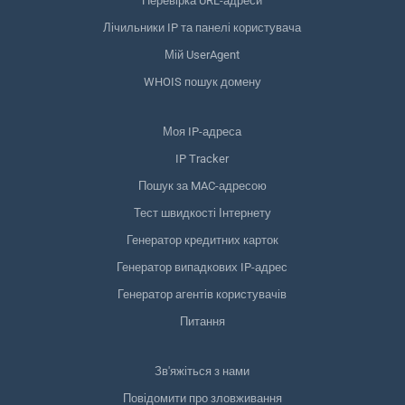
Перевірка URL-адреси
Лічильники IP та панелі користувача
Мій UserAgent
WHOIS пошук домену
Моя IP-адреса
IP Tracker
Пошук за MAC-адресою
Тест швидкості Інтернету
Генератор кредитних карток
Генератор випадкових IP-адрес
Генератор агентів користувачів
Питання
Зв'яжіться з нами
Повідомити про зловживання