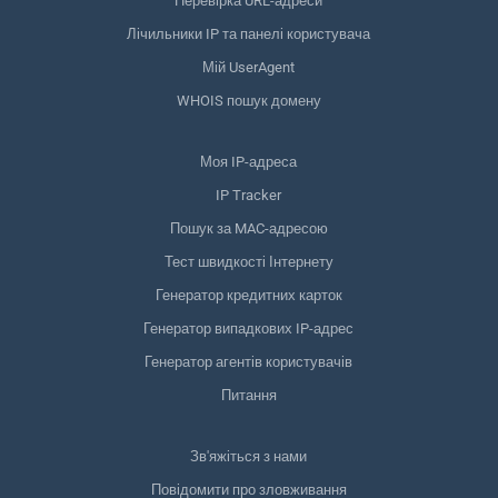
Перевірка URL-адреси
Лічильники IP та панелі користувача
Мій UserAgent
WHOIS пошук домену
Моя IP-адреса
IP Tracker
Пошук за MAC-адресою
Тест швидкості Інтернету
Генератор кредитних карток
Генератор випадкових IP-адрес
Генератор агентів користувачів
Питання
Зв'яжіться з нами
Повідомити про зловживання