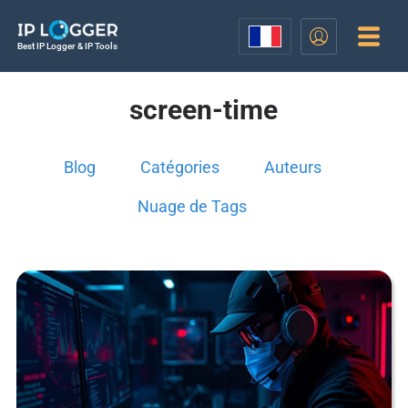
Best IP Logger & IP Tools
screen-time
Blog
Catégories
Auteurs
Nuage de Tags