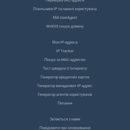
Перевірка URL-адреси
Лічильники IP та панелі користувача
Мій UserAgent
WHOIS пошук домену
Моя IP-адреса
IP Tracker
Пошук за MAC-адресою
Тест швидкості Інтернету
Генератор кредитних карток
Генератор випадкових IP-адрес
Генератор агентів користувачів
Питання
Зв'яжіться з нами
Повідомити про зловживання