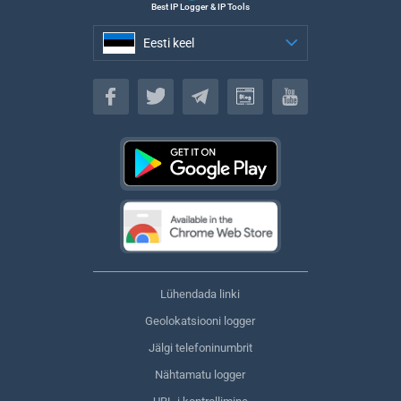
Best IP Logger & IP Tools
Eesti keel
Eesti keel
Lühendada linki
Geolokatsiooni logger
Jälgi telefoninumbrit
Nähtamatu logger