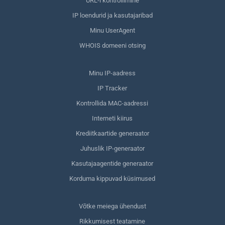
URL-i kontrollimine
IP loendurid ja kasutajaribad
Minu UserAgent
WHOIS domeeni otsing
Minu IP-aadress
IP Tracker
Kontrollida MAC-aadressi
Interneti kiirus
Krediitkaartide generaator
Juhuslik IP-generaator
Kasutajaagentide generaator
Korduma kippuvad küsimused
Võtke meiega ühendust
Rikkumisest teatamine