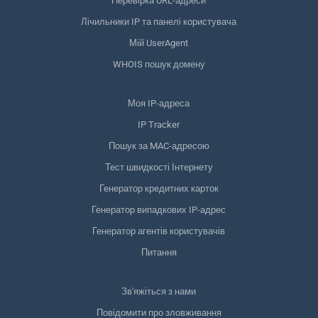
Перевірка URL-адреси
Лічильники IP та панелі користувача
Мій UserAgent
WHOIS пошук домену
Моя IP-адреса
IP Tracker
Пошук за MAC-адресою
Тест швидкості Інтернету
Генератор кредитних карток
Генератор випадкових IP-адрес
Генератор агентів користувачів
Питання
Зв'яжіться з нами
Повідомити про зловживання