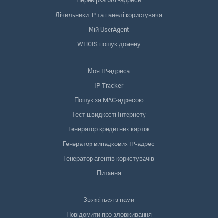
Перевірка URL-адреси
Лічильники IP та панелі користувача
Мій UserAgent
WHOIS пошук домену
Моя IP-адреса
IP Tracker
Пошук за MAC-адресою
Тест швидкості Інтернету
Генератор кредитних карток
Генератор випадкових IP-адрес
Генератор агентів користувачів
Питання
Зв'яжіться з нами
Повідомити про зловживання