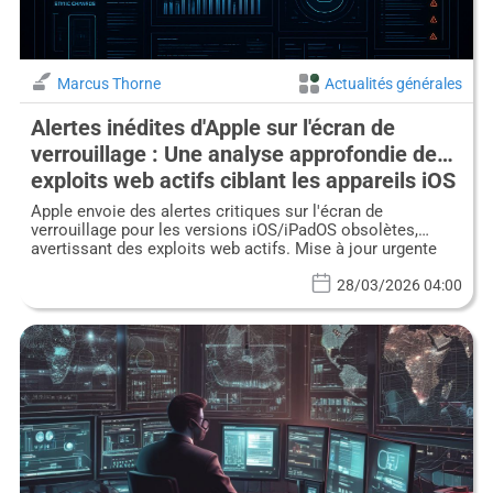
Marcus Thorne
Actualités générales
Alertes inédites d'Apple sur l'écran de
verrouillage : Une analyse approfondie des
exploits web actifs ciblant les appareils iOS
obsolètes
Apple envoie des alertes critiques sur l'écran de
verrouillage pour les versions iOS/iPadOS obsolètes,
avertissant des exploits web actifs. Mise à jour urgente
requise.
28/03/2026 04:00