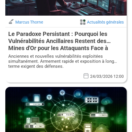
Marcus Thorne
Actualités générales
Le Paradoxe Persistant : Pourquoi les
Vulnérabilités Ancillaires Restent des
Mines d'Or pour les Attaquants Face à
l'Armement Rapide des Zero-Days
Anciennes et nouvelles vulnérabilités exploitées
simultanément. Armement rapide et exposition à long
terme exigent des défenses.
24/03/2026 12:00