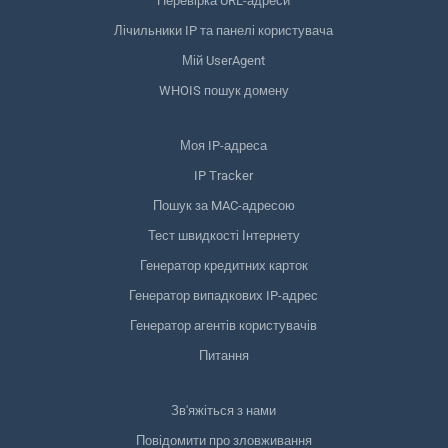
Перевірка URL-адреси
Лічильники IP та панелі користувача
Мій UserAgent
WHOIS пошук домену
Моя IP-адреса
IP Tracker
Пошук за MAC-адресою
Тест швидкості Інтернету
Генератор кредитних карток
Генератор випадкових IP-адрес
Генератор агентів користувачів
Питання
Зв'яжіться з нами
Повідомити про зловживання