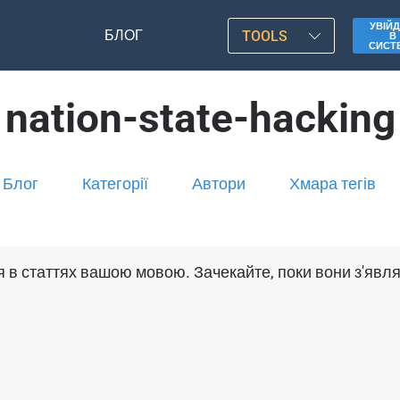
УВІЙД
БЛОГ
TOOLS
В
СИСТ
nation-state-hacking
Блог
Категорії
Автори
Хмара тегів