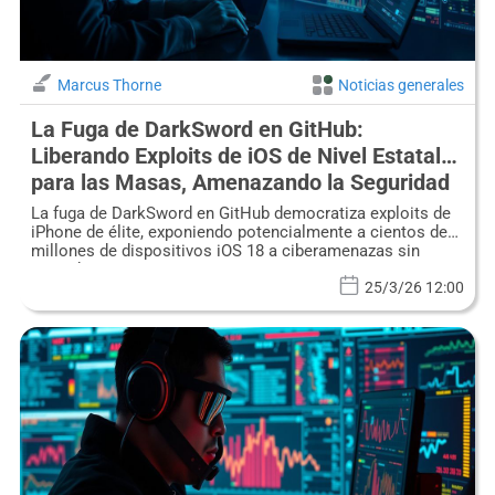
Marcus Thorne
Noticias generales
La Fuga de DarkSword en GitHub:
Liberando Exploits de iOS de Nivel Estatal
para las Masas, Amenazando la Seguridad
Global de Dispositivos
La fuga de DarkSword en GitHub democratiza exploits de
iPhone de élite, exponiendo potencialmente a cientos de
millones de dispositivos iOS 18 a ciberamenazas sin
precedentes.
25/3/26 12:00