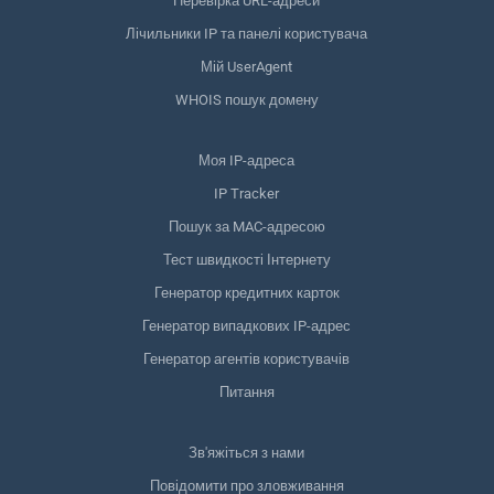
Перевірка URL-адреси
Лічильники IP та панелі користувача
Мій UserAgent
WHOIS пошук домену
Моя IP-адреса
IP Tracker
Пошук за MAC-адресою
Тест швидкості Інтернету
Генератор кредитних карток
Генератор випадкових IP-адрес
Генератор агентів користувачів
Питання
Зв'яжіться з нами
Повідомити про зловживання