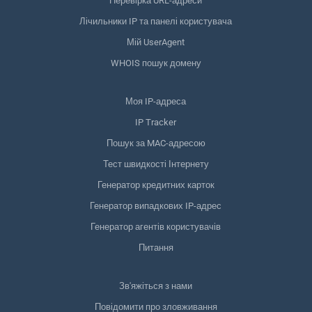
Перевірка URL-адреси
Лічильники IP та панелі користувача
Мій UserAgent
WHOIS пошук домену
Моя IP-адреса
IP Tracker
Пошук за MAC-адресою
Тест швидкості Інтернету
Генератор кредитних карток
Генератор випадкових IP-адрес
Генератор агентів користувачів
Питання
Зв'яжіться з нами
Повідомити про зловживання