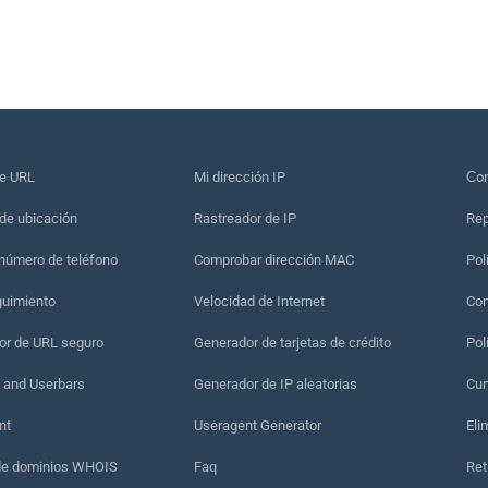
de URL
Mi dirección IP
Сon
de ubicación
Rastreador de IP
Rep
 número de teléfono
Comprobar dirección MAC
Pol
guimiento
Velocidad de Internet
Con
r de URL seguro
Generador de tarjetas de crédito
Pol
 and Userbars
Generador de IP aleatorias
Cum
nt
Useragent Generator
Eli
de dominios WHOIS
Faq
Ret