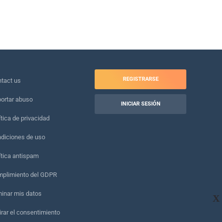
REGISTRARSE
tact us
ortar abuso
INICIAR SESIÓN
ítica de privacidad
diciones de uso
ítica antispam
plimiento del GDPR
minar mis datos
X
irar el consentimiento