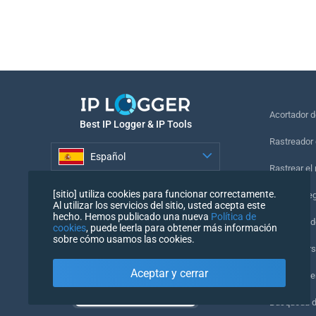
Acortador 
Best IP Logger & IP Tools
Rastreador 
Español
Rastrear el
Español
[sitio] utiliza cookies para funcionar correctamente.
Píxel de se
Al utilizar los servicios del sitio, usted acepta este
hecho. Hemos publicado una nueva
Política de
Comprobado
cookies
, puede leerla para obtener más información
sobre cómo usamos las cookies.
IP Counters
Aceptar y cerrar
Mi UserAge
Búsqueda 