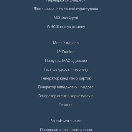
Перевірка URL-адреси
Лічильники IP та панелі користувача
Мій UserAgent
WHOIS пошук домену
Моя IP-адреса
IP Tracker
Пошук за MAC-адресою
Тест швидкості Інтернету
Генератор кредитних карток
Генератор випадкових IP-адрес
Генератор агентів користувачів
Питання
Зв'яжіться з нами
Повідомити про зловживання