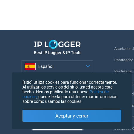
Acortador 
Best IP Logger & IP Tools
Rastreador 
Español
Rastrear el
Español
[sitio] utiliza cookies para funcionar correctamente.
Píxel de se
Al utilizar los servicios del sitio, usted acepta este
hecho. Hemos publicado una nueva
Política de
Comprobado
cookies
, puede leerla para obtener más información
sobre cómo usamos las cookies.
IP Counters
Aceptar y cerrar
Mi UserAge
Búsqueda 