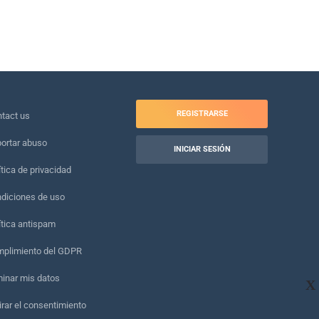
REGISTRARSE
tact us
ortar abuso
INICIAR SESIÓN
ítica de privacidad
diciones de uso
ítica antispam
plimiento del GDPR
minar mis datos
X
irar el consentimiento