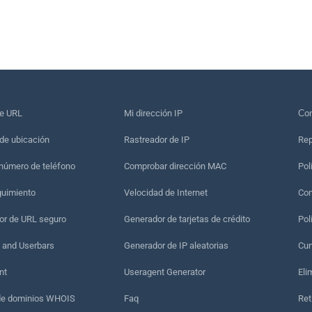
de URL
Mi dirección IP
Сon
de ubicación
Rastreador de IP
Rep
 número de teléfono
Comprobar dirección MAC
Pol
guimiento
Velocidad de Internet
Con
r de URL seguro
Generador de tarjetas de crédito
Pol
 and Userbars
Generador de IP aleatorias
Cum
nt
Useragent Generator
Eli
de dominios WHOIS
Faq
Ret