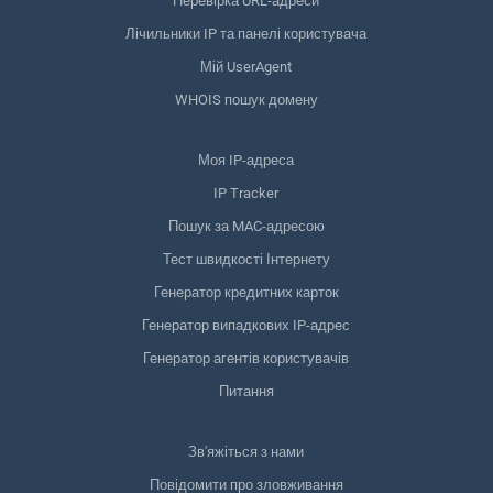
Перевірка URL-адреси
Лічильники IP та панелі користувача
Мій UserAgent
WHOIS пошук домену
Моя IP-адреса
IP Tracker
Пошук за MAC-адресою
Тест швидкості Інтернету
Генератор кредитних карток
Генератор випадкових IP-адрес
Генератор агентів користувачів
Питання
Зв'яжіться з нами
Повідомити про зловживання