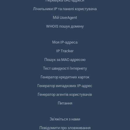
Перевірка URL-адреси
Лічильники IP та панелі користувача
Мій UserAgent
WHOIS пошук домену
Моя IP-адреса
IP Tracker
Пошук за MAC-адресою
Тест швидкості Інтернету
Генератор кредитних карток
Генератор випадкових IP-адрес
Генератор агентів користувачів
Питання
Зв'яжіться з нами
Повідомити про зловживання