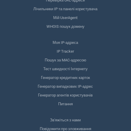
Перевірка URL-адреси
Лічильники IP та панелі користувача
Мій UserAgent
WHOIS пошук домену
Моя IP-адреса
IP Tracker
Пошук за MAC-адресою
Тест швидкості Інтернету
Генератор кредитних карток
Генератор випадкових IP-адрес
Генератор агентів користувачів
Питання
Зв'яжіться з нами
Повідомити про зловживання