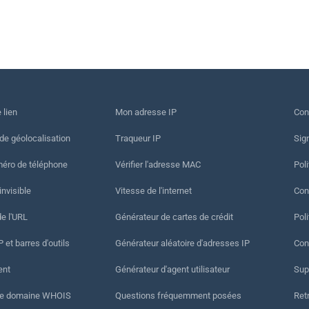
 lien
Mon adresse IP
Con
 de géolocalisation
Traqueur IP
Sig
méro de téléphone
Vérifier l'adresse MAC
Poli
invisible
Vitesse de l'internet
Cond
de l'URL
Générateur de cartes de crédit
Pol
 et barres d'outils
Générateur aléatoire d'adresses IP
Con
ent
Générateur d'agent utilisateur
Sup
de domaine WHOIS
Questions fréquemment posées
Ret