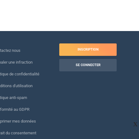
INSCRIPTION
tactez nous
naler une infraction
SE CONNECTER
tique de confidentialité
itions d'utilisation
itique anti-spam
formité au GDPR
primer mes données
X
rait du consentement