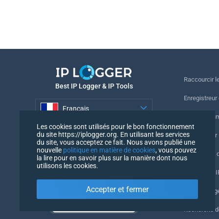
Raccourcir le
Best IP Logger & IP Tools
Enregistreur
Français
Suivre le nu
Les cookies sont utilisés pour le bon fonctionnement
Français
du site https://iplogger.org. En utilisant les services
Enregistreur 
du site, vous acceptez ce fait. Nous avons publié une
nouvelle
politique en matière de cookies
, vous pouvez
Vérification 
la lire pour en savoir plus sur la manière dont nous
utilisons les cookies.
Compteurs IP
Accepter et fermer
Mon UserAg
Recherche 