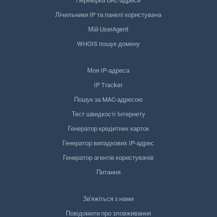
Перевірка URL-адреси
Лічильники IP та панелі користувача
Мій UserAgent
WHOIS пошук домену
Моя IP-адреса
IP Tracker
Пошук за MAC-адресою
Тест швидкості Інтернету
Генератор кредитних карток
Генератор випадкових IP-адрес
Генератор агентів користувачів
Питання
Зв'яжіться з нами
Повідомити про зловживання