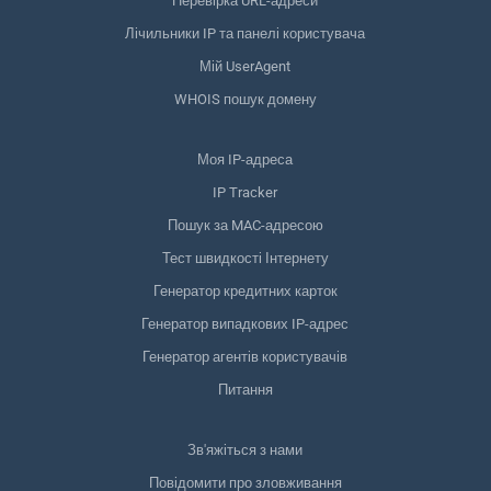
Перевірка URL-адреси
Лічильники IP та панелі користувача
Мій UserAgent
WHOIS пошук домену
Моя IP-адреса
IP Tracker
Пошук за MAC-адресою
Тест швидкості Інтернету
Генератор кредитних карток
Генератор випадкових IP-адрес
Генератор агентів користувачів
Питання
Зв'яжіться з нами
Повідомити про зловживання