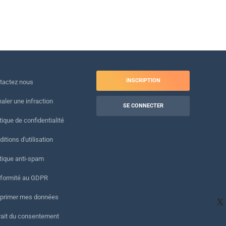
INSCRIPTION
tactez nous
naler une infraction
SE CONNECTER
tique de confidentialité
itions d'utilisation
itique anti-spam
formité au GDPR
primer mes données
X
rait du consentement