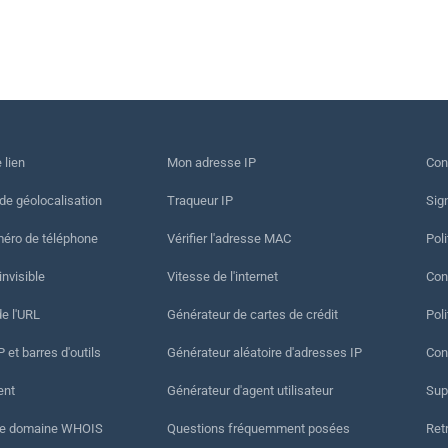
 lien
Mon adresse IP
Con
 de géolocalisation
Traqueur IP
Sig
méro de téléphone
Vérifier l'adresse MAC
Poli
invisible
Vitesse de l'internet
Cond
de l'URL
Générateur de cartes de crédit
Pol
 et barres d'outils
Générateur aléatoire d'adresses IP
Con
ent
Générateur d'agent utilisateur
Sup
de domaine WHOIS
Questions fréquemment posées
Ret