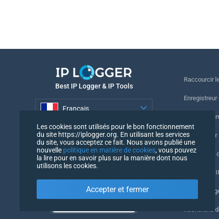
Raccourcir le
Best IP Logger & IP Tools
Enregistreur
Français
Suivre le nu
Les cookies sont utilisés pour le bon fonctionnement
Français
du site https://iplogger.org. En utilisant les services
Enregistreur 
du site, vous acceptez ce fait. Nous avons publié une
nouvelle
politique en matière de cookies
, vous pouvez
Vérification 
la lire pour en savoir plus sur la manière dont nous
utilisons les cookies.
Compteurs IP
Accepter et fermer
Mon UserAg
Recherche 