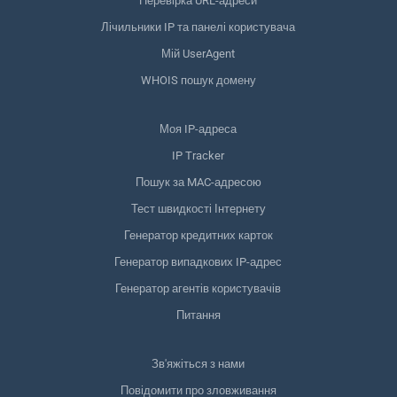
Перевірка URL-адреси
Лічильники IP та панелі користувача
Мій UserAgent
WHOIS пошук домену
Моя IP-адреса
IP Tracker
Пошук за MAC-адресою
Тест швидкості Інтернету
Генератор кредитних карток
Генератор випадкових IP-адрес
Генератор агентів користувачів
Питання
Зв'яжіться з нами
Повідомити про зловживання