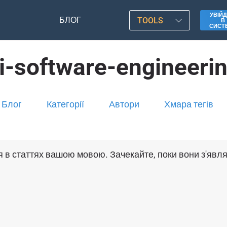
УВІЙД
БЛОГ
TOOLS
В
СИСТ
i-software-engineeri
Блог
Категорії
Автори
Хмара тегів