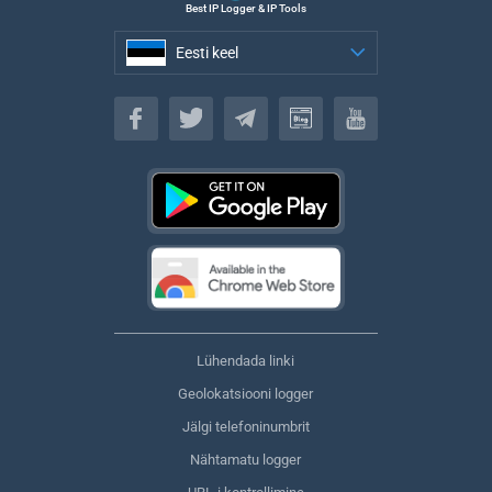
Best IP Logger & IP Tools
Eesti keel
Eesti keel
Lühendada linki
Geolokatsiooni logger
Jälgi telefoninumbrit
Nähtamatu logger