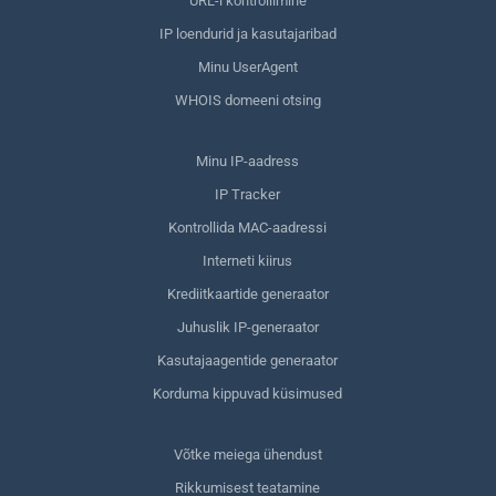
URL-i kontrollimine
IP loendurid ja kasutajaribad
Minu UserAgent
WHOIS domeeni otsing
Minu IP-aadress
IP Tracker
Kontrollida MAC-aadressi
Interneti kiirus
Krediitkaartide generaator
Juhuslik IP-generaator
Kasutajaagentide generaator
Korduma kippuvad küsimused
Võtke meiega ühendust
Rikkumisest teatamine