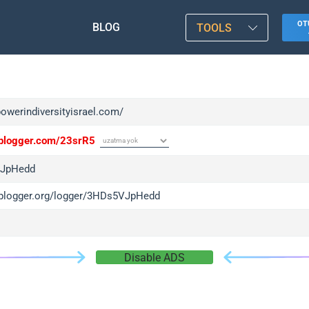
OT
BLOG
TOOLS
powerindiversityisrael.com/
/iplogger.com/23srR5
JpHedd
/iplogger.org/logger/3HDs5VJpHedd
Disable ADS