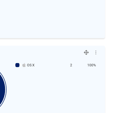
OS X
2
100%