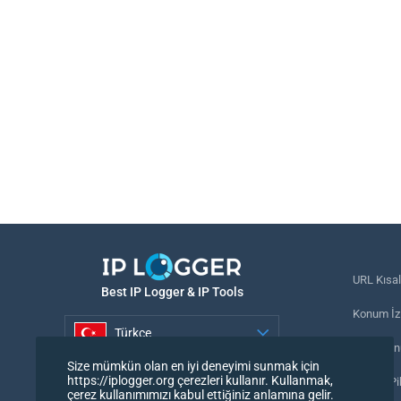
URL Kısal
Best IP Logger & IP Tools
Konum İzl
Türkçe
Telefon n
Size mümkün olan en iyi deneyimi sunmak için
Türkçe
https://iplogger.org çerezleri kullanır. Kullanmak,
İzleme Pi
çerez kullanımımızı kabul ettiğiniz anlamına gelir.