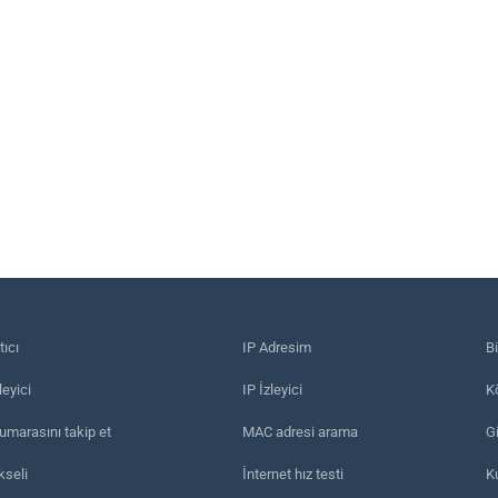
tıcı
IP Adresim
B
eyici
IP İzleyici
Kö
umarasını takip et
MAC adresi arama
Gi
kseli
İnternet hız testi
K