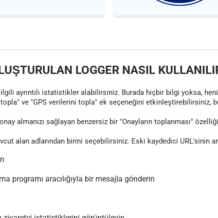
LUŞTURULAN LOGGER NASIL KULLANILI
gili ayrıntılı istatistikler alabilirsiniz. Burada hiçbir bilgi yoksa, 
topla" ve "GPS verilerini topla" ek seçeneğini etkinleştirebilirsiniz, 
nay almanızı sağlayan benzersiz bir "Onayların toplanması" özelliği
evcut alan adlarından birini seçebilirsiniz. Eski kaydedici URL'sinin 
ın
 programı aracılığıyla bir mesajla gönderin
 ziyaretçi istatistiklerini görüntüleyin